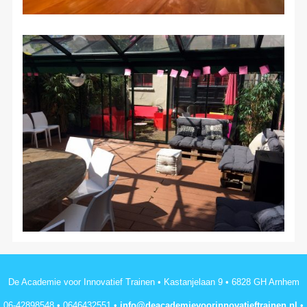
De Academie voor Innovatief Trainen • Kastanjelaan 9 • 6828 GH Arnhem
06-42898548 • 0646432551 •
info@deacademievoorinnovatieftrainen.nl
•