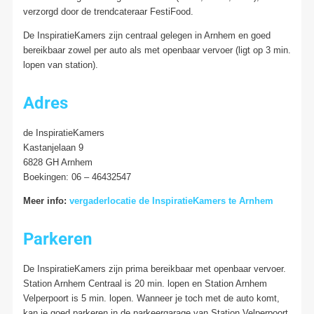
verzorgd door de trendcateraar FestiFood.
De InspiratieKamers zijn centraal gelegen in Arnhem en goed
bereikbaar zowel per auto als met openbaar vervoer (ligt op 3 min.
lopen van station).
Adres
de InspiratieKamers
Kastanjelaan 9
6828 GH Arnhem
Boekingen: 06 – 46432547
Meer info:
vergaderlocatie de InspiratieKamers te Arnhem
Parkeren
De InspiratieKamers zijn prima bereikbaar met openbaar vervoer.
Station Arnhem Centraal is 20 min. lopen en Station Arnhem
Velperpoort is 5 min. lopen. Wanneer je toch met de auto komt,
kan je goed parkeren in de parkeergarage van Station Velperpoort